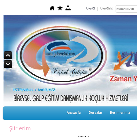
Üye Ol
Üye Girişi
Anasayfa
Dosyalar
Resimlerimiz
Şiirlerim