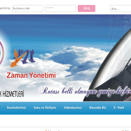
ye Girişi
Resimlerimiz
Soru ve İletişim
Videolarımız
Basında Biz
E- Mail