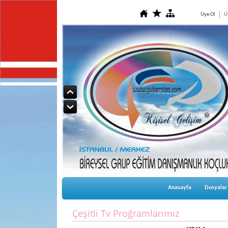
Üye Ol
Ü
Anasayfa
Dosyalar
Çeşitli Tv Proğramlarımız