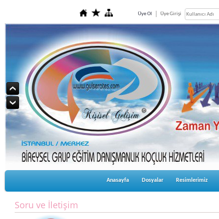
Üye Ol
Üye Girişi
Anasayfa
Dosyalar
Resimlerimiz
Soru ve İletişim