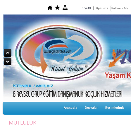
Üye Ol
Üye Girişi
Anasayfa
Dosyalar
Resimlerimiz
MUTLULUK