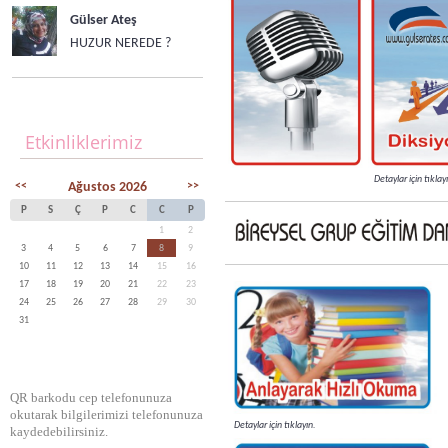
Gülser Ateş
HUZUR NEREDE ?
Etkinliklerimiz
Detaylar için tıklay
<<
Ağustos 2026
>>
P
S
Ç
P
C
C
P
1
2
3
4
5
6
7
8
9
10
11
12
13
14
15
16
17
18
19
20
21
22
23
24
25
26
27
28
29
30
31
QR barkodu cep telefonunuza
okutarak bilgilerimizi telefonunuza
Detaylar için tıklayın.
kaydedebilirsiniz.