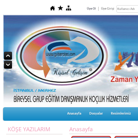
Üye Ol
Üye Girişi
Anasayfa
Dosyalar
Resimlerimiz
KÖŞE YAZILARIM
Anasayfa